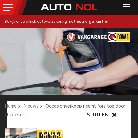
Bekijk onze allrisk autoverzekering met
extra garantie
!
Home
Nieuws
Occasionverkoop neemt fors toe door
SLUITEN
SLUITEN
chiptekort
OCCASIONVERKOOP