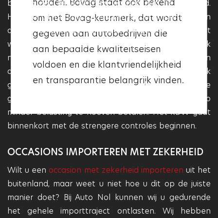
houden. Bovag staat ook bekend
bedrag aan BPM betaald worden aan de overheid.
klantvriendelijkheid. Als een
Hoeveel dit bedrag is, verschilt natuurlijk per auto, en
om het Bovag-keurmerk, dat wordt
garage het Vakgarage logo heeft,
dien je in principe zelf door te geven. Binnenkort
gegeven aan autobedrijven die
betekent dit dat deze aan deze
worden deze regels aangescherpt. Er wordt namelijk
aan bepaalde kwaliteitseisen
kwaliteitseisen voldoet en dat
nogal eens gesjoemeld met het importeren van
voldoen en die klantvriendelijkheid
deze garage betrouwbaar en
auto’s. Voortaan worden alle schadevoertuigen fysiek
en transparantie belangrijk vinden.
professioneel is.
gecontroleerd om te kijken of de importeur de
gemelde schade wel juist heeft gemeld. Dit, om zo
minder belasting te hoeven betalen. Het RDW gaat
binnenkort met de strengere controles beginnen.
OCCASIONS IMPORTEREN MET ZEKERHEID
Wilt u een
occasion met zekerheid importeren
uit het
buitenland, maar weet u niet hoe u dit op de juiste
manier doet? Bij Auto Nol kunnen wij u gedurende
het gehele importtraject ontlasten. Wij hebben