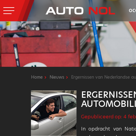
OC
Home
Nieuws
Ergernissen van Nederlandse au
ERGERNISSE
AUTOMOBIL
Gepubliceerd op: 4 feb
In opdracht van Nati