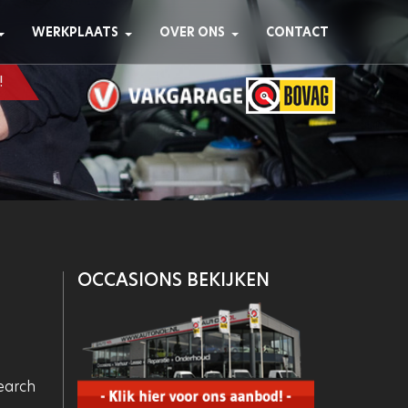
WERKPLAATS
OVER ONS
CONTACT
!
OCCASIONS BEKIJKEN
earch