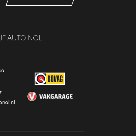
JF AUTO NOL
4a
7
nol.nl