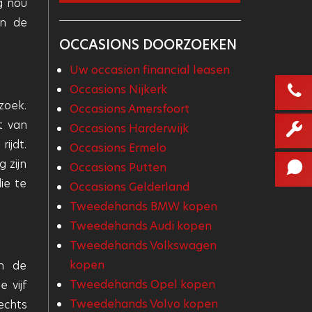
g nou
in de
OCCASIONS DOORZOEKEN
Uw occasion financial leasen
Occasions Nijkerk
zoek.
Occasions Amersfoort
t van
Occasions Harderwijk
ijdt.
Occasions Ermelo
 zijn
Occasions Putten
ie te
Occasions Gelderland
Tweedehands BMW kopen
Tweedehands Audi kopen
Tweedehands Volkswagen
kopen
an de
Tweedehands Opel kopen
 vijf
Tweedehands Volvo kopen
echts