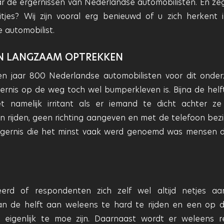
 de ergernissen van Nederlandse automobilisten. En ze
eitjes? Wij zijn vooral erg benieuwd of u zich herkent 
 automobilist.
EN LANGZAAM OPTREKKEN
en jaar 800 Nederlandse automobilisten voor dit onder
gernis op de weg toch wel bumperkleven is. Bijna de helf
 namelijk irritant als er iemand te dicht achter ze r
rijden, geen richting aangeven en met de telefoon bezig
ergernis die het minst vaak werd genoemd was mensen d
rd of respondenten zich zelf wel altijd netjes a
an de helft aan weleens te hard te rijden en een op de
e eigenlijk te moe zijn. Daarnaast wordt er weleens r