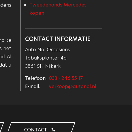
Tweedehands Mercedes
jdens
kopen
CONTACT INFORMATIE
rp te
s het
Auto Nol Occasions
d. Al
Tabaksplanter 4a
dat u
3861 SH Nijkerk
Telefoon:
033 - 246 55 17
E-mail:
verkoop@autonol.nl
CONTACT