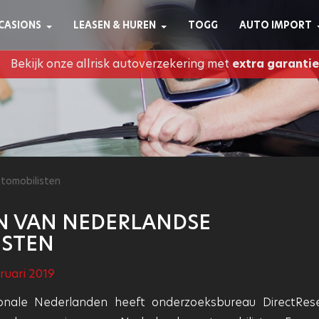
CASIONS
LEASEN & HUREN
TOGG
AUTO IMPORT
Bekijk onze allrisk autoverzekering met
extra garantie
tomobilisten
N VAN NEDERLANDSE
ISTEN
ruari 2019
onale Nederlanden heeft onderzoeksbureau DirectRes