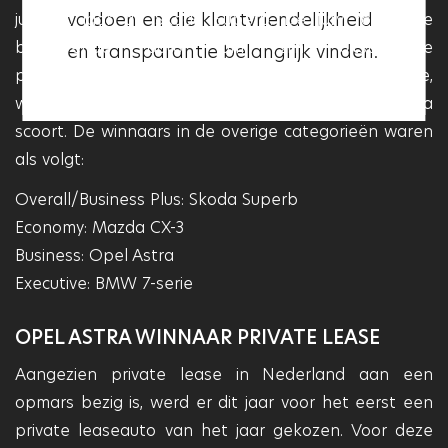
voldoen en die klantvriendelijkheid
jury dit jaar de Skoda Superb. De jury roemt de
deze garage betrouwbaar en
betreffende auto om zijn uitstekende
en transparantie belangrijk vinden.
professioneel is.
prijs-/kwaliteitverhouding en om zaken als ruimte,
wegligging en comfort waarop de Skoda ook prima
scoort. De winnaars in de overige categorieën waren
als volgt:
Overall/Business Plus: Skoda Superb
Economy: Mazda CX-3
Business: Opel Astra
Executive: BMW 7-serie
OPEL ASTRA WINNAAR PRIVATE LEASE
Aangezien private lease in Nederland aan een
opmars bezig is, werd er dit jaar voor het eerst een
private leaseauto van het jaar gekozen. Voor deze