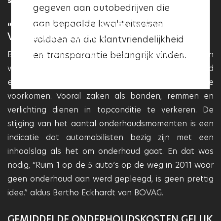
staat.
gegeven aan autobedrijven die
betekent dit dat deze aan deze
aan bepaalde kwaliteitseisen
kwaliteitseisen voldoet en dat
“ONDERHOUD ESSENTIEEL VOOR
VERKEERSVEILIGHEID”
voldoen en die klantvriendelijkheid
deze garage betrouwbaar en
en transparantie belangrijk vinden.
BOVAG en RAI Vereniging juichen de ontwikkelingen
professioneel is.
van harte toe. Zij stellen dat tijdig onderhoud
essentieel is om pechgevallen en ongelukken te
voorkomen. Vooral zaken als banden, remmen en
verlichting dienen in topconditie te verkeren. De
stijging van het aantal onderhoudsmomenten is een
indicatie dat automobilisten bezig zijn met een
inhaalslag als het om onderhoud gaat. En dat was
nodig, “Ruim 1 op de 5 auto’s op de weg in 2011 waar
geen onderhoud aan werd gepleegd, is geen prettig
idee.” aldus Bertho Eckhardt van BOVAG.
GEMIDDELDE ONDERHOUDSKOSTEN GELIJK