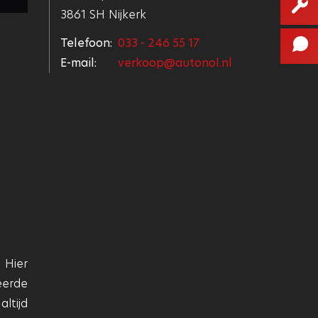
3861 SH Nijkerk
Telefoon:
033 - 246 55 17
E-mail:
verkoop@autonol.nl
 Hier
eerde
ltijd