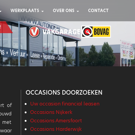
WERKPLAATS
OVER ONS
CONTACT
!
OCCASIONS DOORZOEKEN
Uw occasion financial leasen
rt of
Occasions Nijkerk
rouwd
Occasions Amersfoort
m met
Occasions Harderwijk
 waar