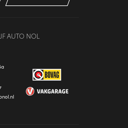
JF AUTO NOL
4a
7
nol.nl