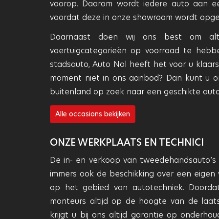
voorop. Daarom wordt iedere auto aan ee
voordat deze in onze showroom wordt opg
Daarnaast doen wij ons best om al
voertuigcategorieën op voorraad te hebb
stadsauto, Auto Nol heeft het voor u klaars
moment niet in ons aanbod? Dan kunt u o
buitenland op zoek naar een geschikte aut
Alle occasions bekijken
ONZE WERKPLAATS EN TECHNICI
De in- en verkoop van tweedehandsauto’s v
immers ook de beschikking over een eigen 
op het gebied van autotechniek. Doordat 
monteurs altijd op de hoogte van de laat
krijgt u bij ons altijd garantie op onderho