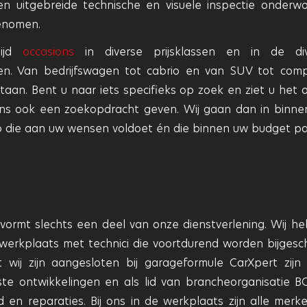
n uitgebreide technische en visuele inspectie onderw
enomen.
tijd
occasions
in diverse prijsklassen en in de di
en. Van bedrijfswagen tot cabrio en van SUV tot com
taan. Bent u naar iets specifieks op zoek en ziet u het o
ns ook een zoekopdracht geven. Wij gaan dan in binne
o die aan uw wensen voldoet én die binnen uw budget pa
ormt slechts een deel van onze dienstverlening. Wij h
werkplaats met technici die voortdurend worden bijgesc
wij zijn aangesloten bij garageformule CarXpert zijn
ste ontwikkelingen en als lid van brancheorganisatie 
ud en reparaties. Bij ons in de werkplaats zijn alle merk