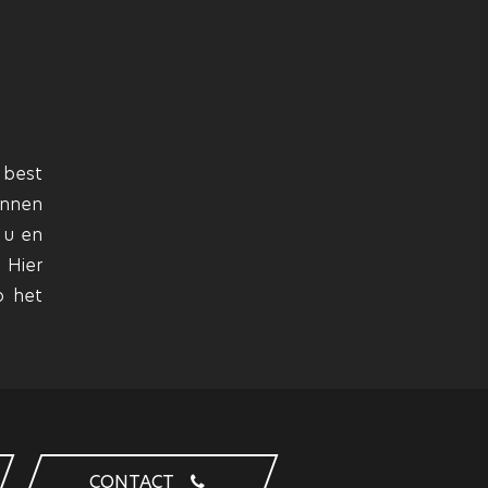
 best
unnen
 u en
 Hier
p het
CONTACT