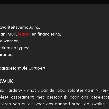
kwaliteitsverhouding;
an inruil,
leasen
en financiering;
ke wensen;
erken en types;
rantie;
garageformule CarXpert.
RWIJK
 Harderwijk vindt u aan de Tabaksplanter 4a in Nijkerk.
et assortiment met persoonlijk door ons geselect
cteren van auto’s voor ons aanbod staat de kwaliteit a