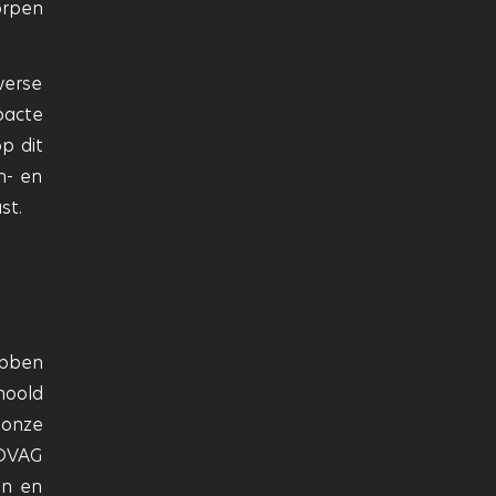
orpen
verse
pacte
p dit
n- en
st.
ebben
hoold
 onze
BOVAG
en en