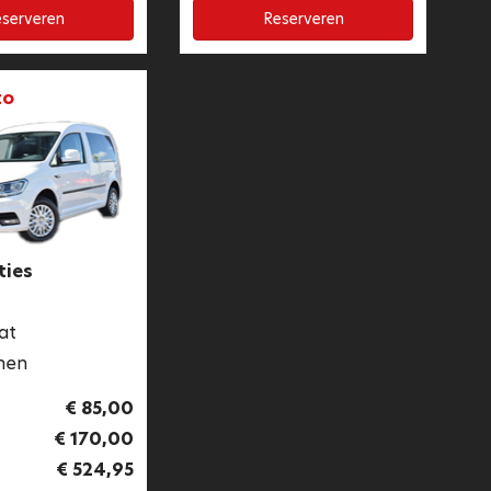
serveren
Reserveren
to
ties
at
nen
€ 85,00
€ 170,00
€ 524,95