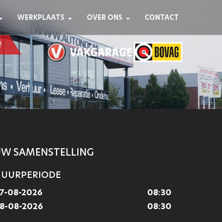
ge betrouwbaar
WERKPLAATS
OVER ONS
CONTACT
rijk vinden.
!
W SAMENSTELLING
UURPERIODE
7-08-2026
08:30
8-08-2026
08:30