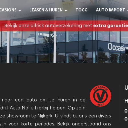
kwaliteitseisen voldoet en dat deze gara
bepaalde kwaliteitseisen voldoen en die
CASIONS
LEASEN & HUREN
TOGG
AUTO IMPORT
en professioneel is.
klantvriendelijkheid en transparantie belang
Bekijk onze allrisk autoverzekering met
extra garantie
U
 naar een auto om te huren in de
H
jf Auto Nol u hierbij helpen. Op zo’n
0
ze showroom te Nijkerk. U vindt bij ons een divers
0
ijn voor korte periodes. Bekijk onderstaand ons