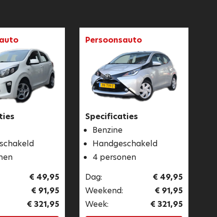
auto
Persoonsauto
ties
Specificaties
Benzine
schakeld
Handgeschakeld
nen
4 personen
€ 49,95
Dag:
€ 49,95
€ 91,95
Weekend:
€ 91,95
€ 321,95
Week:
€ 321,95