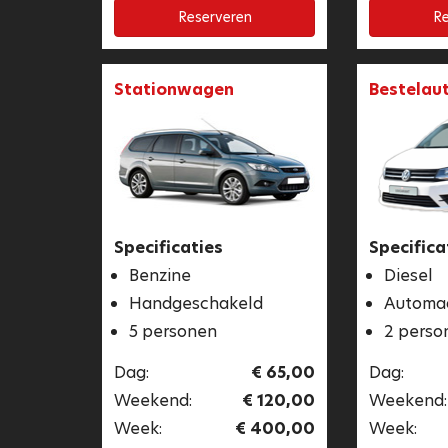
Reserveren
Re
Stationwagen
Bestelau
Specificaties
Specifica
Benzine
Diesel
Handgeschakeld
Automa
5 personen
2 perso
Dag:
€ 65,00
Dag:
Weekend:
€ 120,00
Weekend:
Week:
€ 400,00
Week: