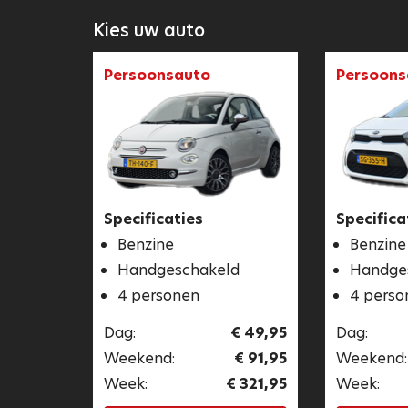
Kies uw auto
Persoonsauto
Persoons
Specificaties
Specifica
Benzine
Benzine
Handgeschakeld
Handge
4 personen
4 perso
Dag:
€ 49,95
Dag:
Weekend:
€ 91,95
Weekend:
Week:
€ 321,95
Week: