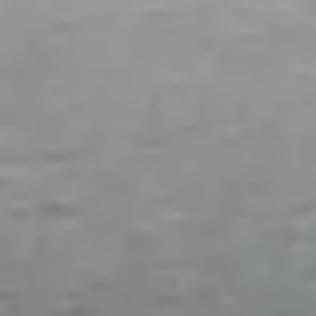
Velden met een * zijn verplicht in te vullen
Opmerkingen
Vorige
Volgende
Met het versturen van deze aanvraag, gaat u akkoord
dat wij de door u opgegeven gegevens opslaan en
verwerken zoals beschreven in onze privacy policy.
Velden met een * zijn verplicht in te vullen
Sluiten