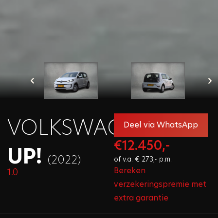
VOLKSWAGEN
Deel via WhatsApp
€12.450,-
UP!
(2022)
of v.a. € 273,- p.m.
Bereken
1.0
verzekeringspremie met
extra garantie