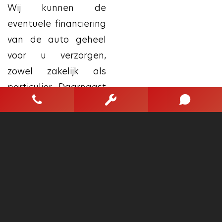
Wij kunnen de
eventuele financiering
van de auto geheel
voor u verzorgen,
zowel zakelijk als
particulier. Daarnaast
kunt u auto's jonger
dan 10 jaar oud nu
ook Private Leasen
incl. eigendom! Dit kan
al vanaf € 300.- per
maand (afhankelijk
van merk, type ed)
inclusief verzekering,