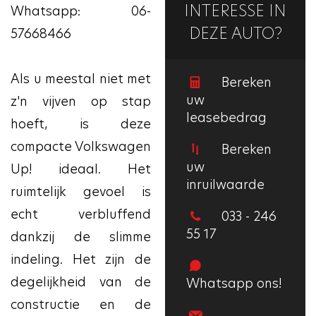
INTERESSE IN
Whatsapp: 06-
DEZE AUTO?
57668466
Als u meestal niet met
Bereken
uw
z'n vijven op stap
leasebedrag
hoeft, is deze
compacte Volkswagen
Bereken
uw
Up! ideaal. Het
inruilwaarde
ruimtelijk gevoel is
echt verbluffend
033 - 246
55 17
dankzij de slimme
indeling. Het zijn de
degelijkheid van de
Whatsapp ons!
constructie en de